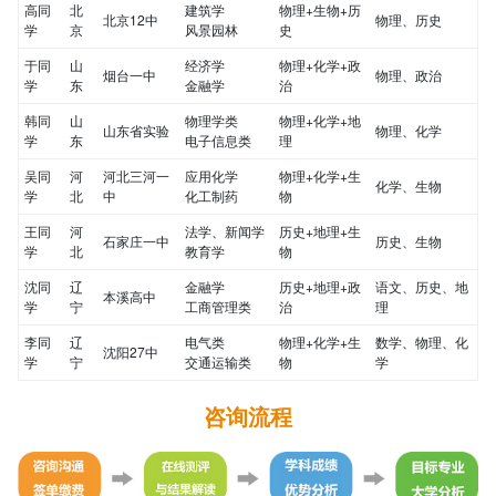
高同
北
建筑学
物理+生物+历
北京12中
物理、历史
学
京
风景园林
史
于同
山
经济学
物理+化学+政
烟台一中
物理、政治
学
东
金融学
治
韩同
山
物理学类
物理+化学+地
山东省实验
物理、化学
学
东
电子信息类
理
吴同
河
河北三河一
应用化学
物理+化学+生
化学、生物
学
北
中
化工制药
物
王同
河
法学、新闻学
历史+地理+生
石家庄一中
历史、生物
学
北
教育学
物
沈同
辽
金融学
历史+地理+政
语文、历史、地
本溪高中
学
宁
工商管理类
治
理
李同
辽
电气类
物理+化学+生
数学、物理、化
沈阳27中
学
宁
交通运输类
物
学
咨询流程