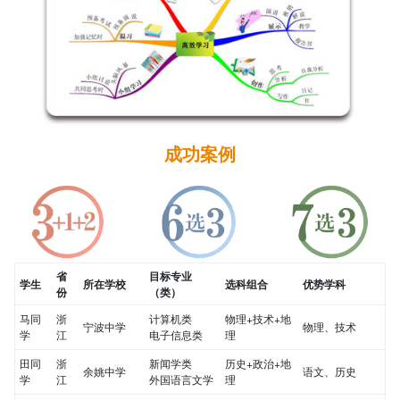
成功案例
省
目标专业
学生
所在学校
选科组合
优势学科
份
（类）
马同
浙
计算机类
物理+技术+地
宁波中学
物理、技术
学
江
电子信息类
理
田同
浙
新闻学类
历史+政治+地
余姚中学
语文、历史
学
江
外国语言文学
理