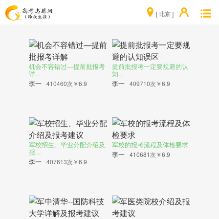
[ 北京 ]
机会不容错过—提前批报考
提前批报考一定要规避的认
详...
知...
李一
李一
410460次
￥6.9
409710次
￥6.9
军校招生、毕业分配介绍及
军校的报考流程及体检要求
报...
李一
410681次
￥6.9
李一
407613次
￥6.9