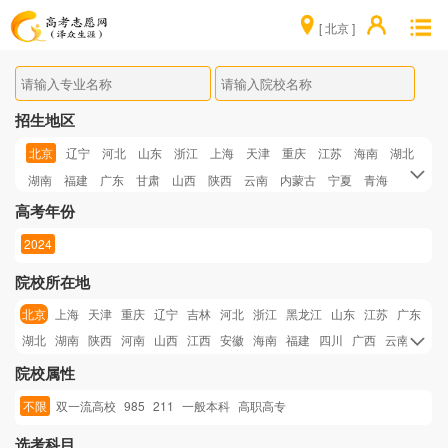
[ 北京 ]
招生地区
北京
辽宁
河北
山东
浙江
上海
天津
重庆
江苏
海南
湖北
湖南
福建
广东
甘肃
山西
陕西
云南
内蒙古
宁夏
青海
四川
河南
高考年份
2024
院校所在地
北京
上海
天津
重庆
辽宁
吉林
河北
浙江
黑龙江
山东
江苏
广东
湖北
湖南
陕西
河南
山西
江西
安徽
海南
福建
四川
广西
云南
甘肃
贵州
青海
新疆
内蒙古
宁夏
院校属性
不限
双一流高校
985
211
一般本科
高职高专
选考科目